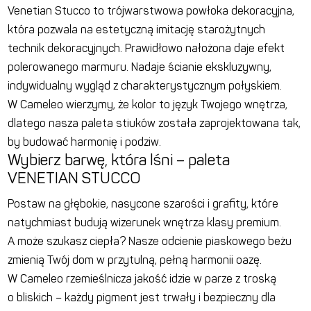
Venetian Stucco to trójwarstwowa powłoka dekoracyjna,
która pozwala na estetyczną imitację starożytnych
technik dekoracyjnych. Prawidłowo nałożona daje efekt
polerowanego marmuru. Nadaje ścianie ekskluzywny,
indywidualny wygląd z charakterystycznym połyskiem.
W Cameleo wierzymy, że kolor to język Twojego wnętrza,
dlatego nasza paleta stiuków została zaprojektowana tak,
by budować harmonię i podziw.
Wybierz barwę, która lśni – paleta
VENETIAN STUCCO
Postaw na głębokie, nasycone szarości i grafity, które
natychmiast budują wizerunek wnętrza klasy premium.
A może szukasz ciepła? Nasze odcienie piaskowego beżu
zmienią Twój dom w przytulną, pełną harmonii oazę.
W Cameleo rzemieślnicza jakość idzie w parze z troską
o bliskich – każdy pigment jest trwały i bezpieczny dla