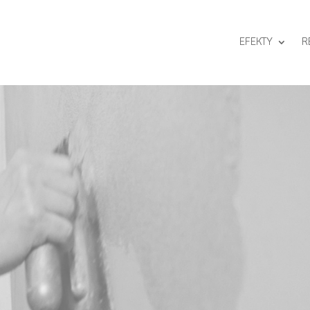
EFEKTY
R