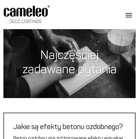
Najczęściej
zadawane pytania
Jakie są efekty betonu ozdobnego?
Beton ozdobny ma zróżnicowane efekty wizualne,