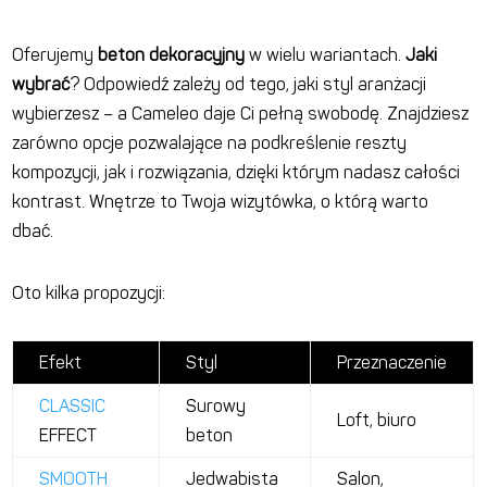
Oferujemy
beton dekoracyjny
w wielu wariantach.
Jaki
wybrać
?
Odpowiedź zależy od
tego, jaki styl aranżacji
wybierzesz
– a Cameleo daje Ci pełną swobodę.
Znajdziesz
zarówno opcje pozwalające na podkreślenie reszty
kompozycji, jak i rozwiązania, dzięki którym nadasz całości
kontrast.
Wnętrze
to Twoja
wizytówka, o którą warto
dbać.
Oto kilka propozycji:
Efekt
Styl
Przeznaczenie
CLASSIC
Surowy
Loft, biuro
EFFECT
beton
SMOOTH
Jedwabista
Salon,