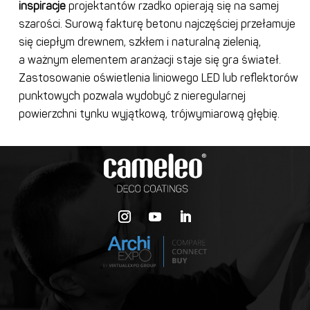
inspiracje
projektantów rzadko opierają się na samej
szarości. Surową fakturę betonu najczęściej przełamuje
się ciepłym drewnem, szkłem i naturalną zielenią,
a ważnym elementem aranżacji staje się gra świateł.
Zastosowanie oświetlenia liniowego LED lub reflektorów
punktowych pozwala wydobyć z nieregularnej
powierzchni tynku wyjątkową, trójwymiarową głębię.