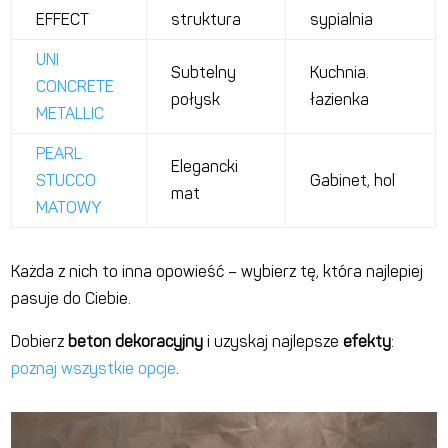
EFFECT
struktura
sypialnia
UNI
Subtelny
Kuchnia.
CONCRETE
połysk
łazienka
METALLIC
PEARL
Elegancki
STUCCO
Gabinet, hol
mat
MATOWY
Każda
z nich to inna opowieść – wybierz tę, która najlepiej
pasuje do Ciebie.
Dobierz
beton dekoracyjny
i uzyskaj najlepsze
efekty
:
poznaj wszystkie opcje
.