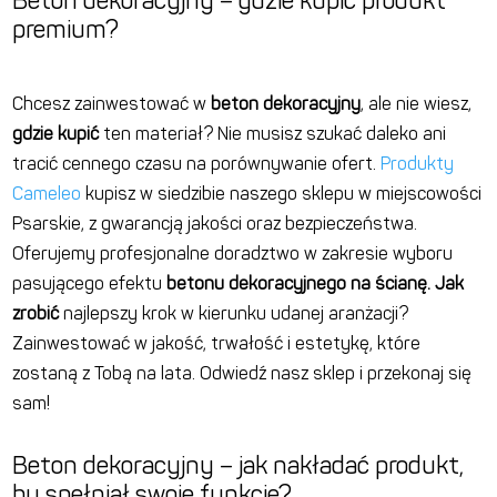
Beton dekoracyjny – gdzie kupić produkt
premium?
Chcesz zainwestować w
beton dekoracyjny
, ale nie wiesz,
gdzie
kupić
ten materiał
? Nie musisz szukać daleko ani
tracić
cennego
czasu na porównywanie ofert.
Produkty
Cameleo
kupisz w siedzibie naszego sklepu w miejscowości
Psarskie, z gwarancją jakości oraz bezpieczeństwa.
Oferujemy profesjonalne doradztwo w zakresie
wyboru
pasującego efektu
betonu dekoracyjnego na ścianę
.
Jak
zrobić
najlepszy krok w kierunku udanej aranżacji?
Zainwestować w jakość
, trwałość i estetykę,
które
zostaną
z Tobą na lata. Odwiedź nasz sklep i przekonaj się
sam!
Beton dekoracyjny – jak nakładać produkt,
by spełniał swoje funkcje?