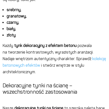
srebrny,
granatowy,
czarny,
biały,
złoty
.
Każdy
tynk dekoracyjny z efektem betonu
pozwala
na tworzenie kontrastowych, wyrazistych aranżacji.
Nadaje wnętrzom autentyczny charakter. Sprawdź
kolekcję
betonowych efektów
i stwórz wnętrze w stylu
architektonicznym.
Dekoracyjne tynki na ścianę –
wszechstronność zastosowania
Nasze
dekoracyjne tynki na ścianę
to szeroka paleta barw