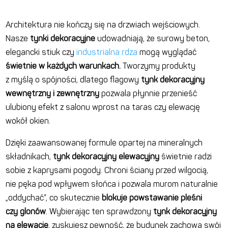
Architektura nie kończy się na drzwiach wejściowych.
Nasze
tynki dekoracyjne
udowadniają, że surowy beton,
elegancki stiuk czy
industrialna rdza
mogą wyglądać
świetnie w każdych warunkach.
Tworzymy produkty
z myślą o spójności, dlatego flagowy
tynk dekoracyjny
wewnętrzny i zewnętrzny
pozwala płynnie przenieść
ulubiony efekt z salonu wprost na taras czy elewację
wokół okien.
Dzięki zaawansowanej formule opartej na mineralnych
składnikach,
tynk dekoracyjny elewacyjny
świetnie radzi
sobie z kaprysami pogody. Chroni ściany przed wilgocią,
nie pęka pod wpływem słońca i pozwala murom naturalnie
„oddychać”, co skutecznie
blokuje powstawanie pleśni
czy glonów
. Wybierając ten sprawdzony
tynk dekoracyjny
na elewacje
, zyskujesz pewność, że budynek zachowa swój