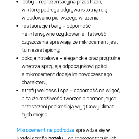
lobby – reprezentacyjna przestrzeń,
w której podłoga odgrywa istotną rolę
w budowaniu pierwszego wrażenia;
restauracje i bary – odporność
na intensywne użytkowanie i łatwość
czyszczenia sprawiają, że mikrocement jest
tu niezastąpiony;
pokoje hotelowe – eleganckie oraz przytulne
wnętrza sprzyjają odpoczynkowi gości,
a mikrocement dodaje im nowoczesnego
charakteru;
strefy wellness i spa – odporność na wilgoć,
a także możliwość tworzenia harmonijnych
przestrzeni podkreślają wyjątkowy klimat
tych miejsc.
Mikrocement na podłodze
sprawdza się
w
każdej strefie
hotelu
– od reprezentacyjnych